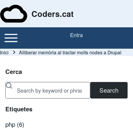
Coders.cat
Toggle main menu
Entra
Navegació principal
Menú del compte d'usu
Inici
Alliberar memòria al tractar molts nodes a Drupal
Fil d'ariadna
Cerca
Search
Etiquetes
php
(6)