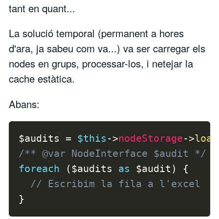
tant en quant...
La solució temporal (permanent a hores
d'ara, ja sabeu com va...) va ser carregar els
nodes en grups, processar-los, i netejar la
cache estàtica.
Abans:
$audits
=
$this
->
nodeStorage
->
load
/** @var NodeInterface $audit */
foreach
(
$audits
as
$audit
)
{
// Escribim la fila a l'excel
}