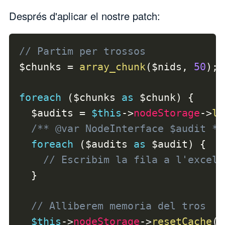
Després d'aplicar el nostre patch:
// Partim per trossos
$chunks
=
array_chunk
(
$nids
,
50
)
;
foreach
(
$chunks
as
$chunk
)
{
$audits
=
$this
->
nodeStorage
->
lo
/** @var NodeInterface $audit */
foreach
(
$audits
as
$audit
)
{
// Escribim la fila a l'excel
}
// Alliberem memoria del tros
$this
->
nodeStorage
->
resetCache
(
$