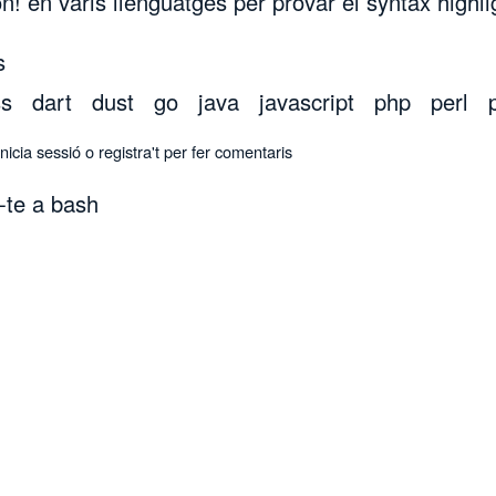
! en varis llenguatges per provar el syntax highli
s
ss
dart
dust
go
java
javascript
php
perl
sobre Hola, món!
Inicia sessió
o
registra't
per fer comentaris
-te a bash