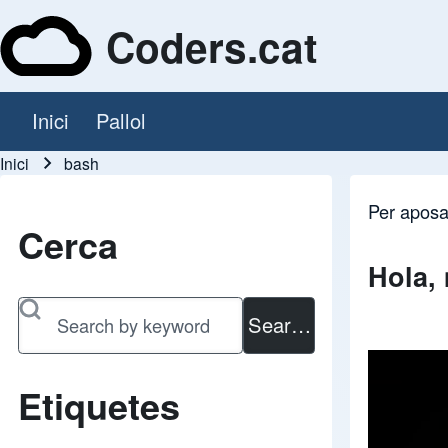
Coders.cat
Inici
Pallol
Navegació principal
Inici
bash
Fil d'ariadna
Per
aposa
Cerca
Hola,
Search
Etiquetes