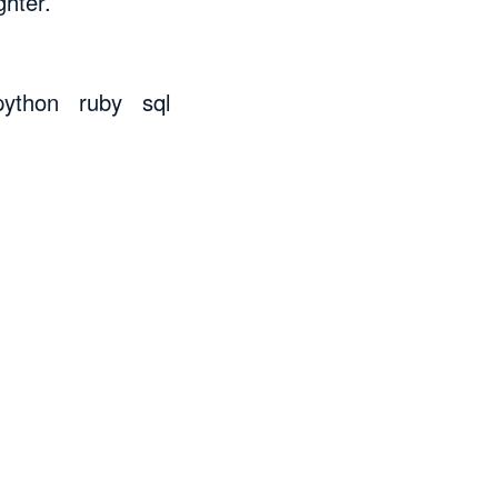
ghter.
python
ruby
sql