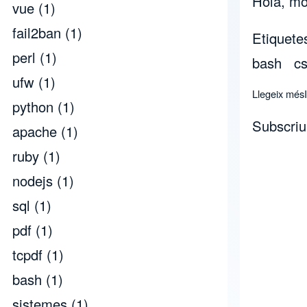
Hola, món
vue
(1)
fail2ban
(1)
Etiquete
perl
(1)
bash
c
ufw
(1)
Llegeix més
python
(1)
Subscriu
apache
(1)
ruby
(1)
nodejs
(1)
sql
(1)
pdf
(1)
tcpdf
(1)
bash
(1)
sistemes
(1)