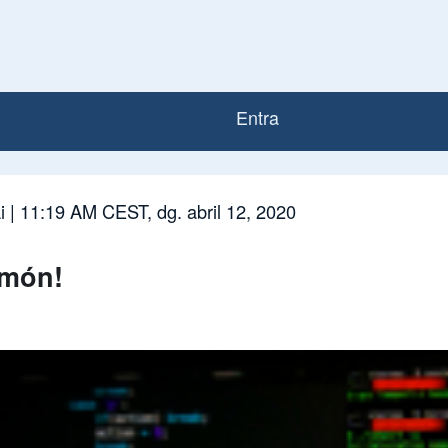
Entra
Menú del com
i
| 11:19 AM CEST, dg. abril 12, 2020
 món!