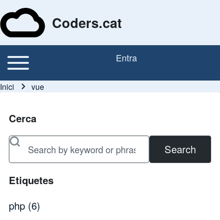
Coders.cat
Toggle main menu
Entra
Navegació principal
Menú del compte d'usu
Inici
vue
Fil d'ariadna
Cerca
Search
Etiquetes
php
(6)