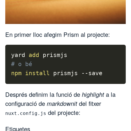
En primer lloc afegim
Prism
al projecte:
yard 
add
# o bé
npm
install
 prismjs 
--save
Després definim la funció de
highlight
a la
configuració de
markdownit
del fitxer
del projecte:
nuxt.config.js
Etiquetes