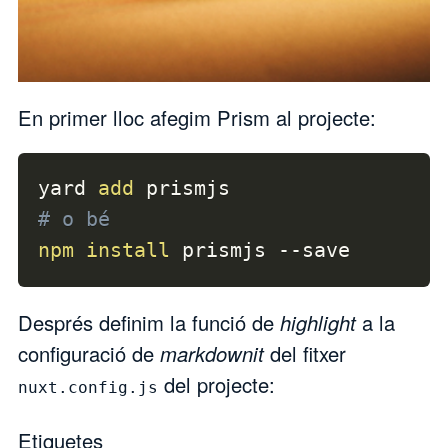
En primer lloc afegim
Prism
al projecte:
yard 
add
# o bé
npm
install
 prismjs 
--save
Després definim la funció de
highlight
a la
configuració de
markdownit
del fitxer
del projecte:
nuxt.config.js
Etiquetes