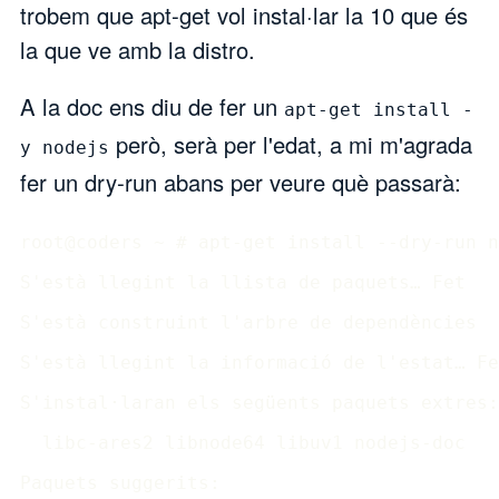
trobem que apt-get vol instal·lar la 10 que és
la que ve amb la distro.
A la doc ens diu de fer un
apt-get install -
però, serà per l'edat, a mi m'agrada
y nodejs
fer un dry-run abans per veure què passarà:
root@coders ~ # apt-get install --dry-run n
S'està llegint la llista de paquets… Fet 

S'està construint l'arbre de dependències  
S'està llegint la informació de l'estat… Fe
S'instal·laran els següents paquets extres:

  libc-ares2 libnode64 libuv1 nodejs-doc

Paquets suggerits:
