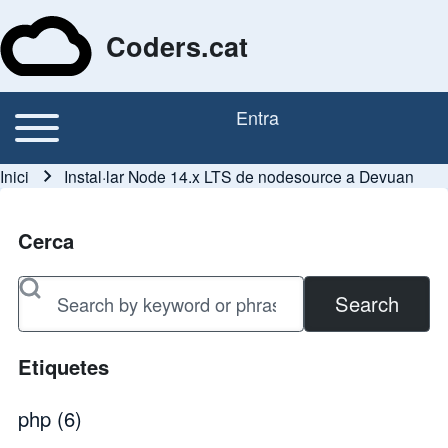
Coders.cat
Toggle main menu
Entra
Navegació principal
Menú del compte d'usu
Inici
Instal·lar Node 14.x LTS de nodesource a Devuan
Fil d'ariadna
Cerca
Search
Etiquetes
php
(6)