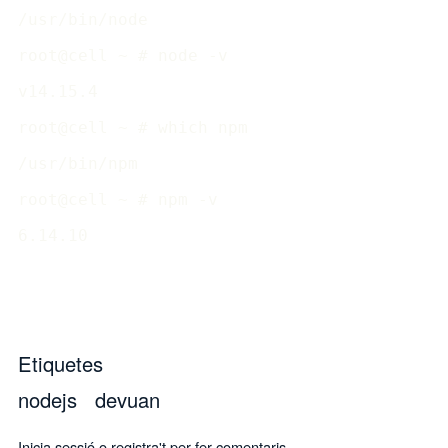
/usr/bin/node

root@cell ~ # node -v

v14.15.4

root@cell ~ # which npm

/usr/bin/npm

root@cell ~ # npm -v

6.14.10
Etiquetes
nodejs
devuan
Inicia sessió
o
registra't
per fer comentaris