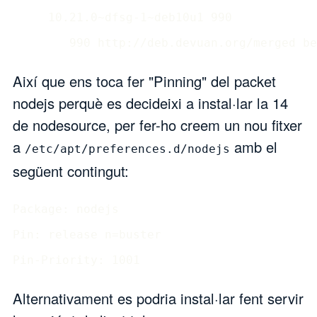
     10.21.0~dfsg-1~deb10u1 990

Així que ens toca fer "Pinning" del packet
nodejs perquè es decideixi a instal·lar la 14
de nodesource, per fer-ho creem un nou fitxer
a
amb el
/etc/apt/preferences.d/nodejs
següent contingut:
Package: nodejs

Pin: release n=buster

Pin-Priority: 1001
Alternativament es podria instal·lar fent servir