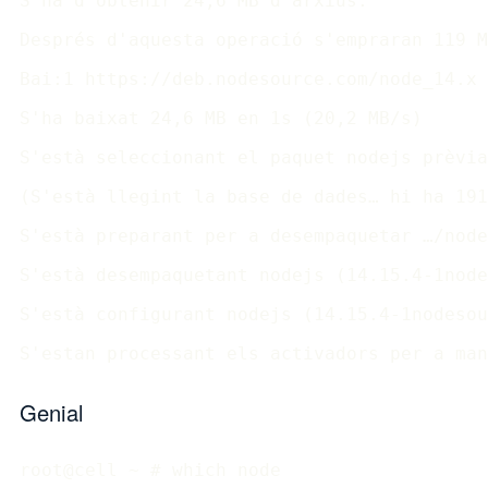
S'ha d'obtenir 24,6 MB d'arxius.

Després d'aquesta operació s'empraran 119 M
Bai:1 https://deb.nodesource.com/node_14.x 
S'ha baixat 24,6 MB en 1s (20,2 MB/s)

S'està seleccionant el paquet nodejs prèvia
(S'està llegint la base de dades… hi ha 191
S'està preparant per a desempaquetar …/node
S'està desempaquetant nodejs (14.15.4-1node
S'està configurant nodejs (14.15.4-1nodesou
Genial
root@cell ~ # which node
