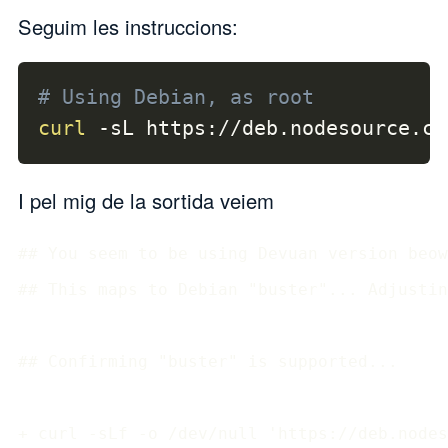
Seguim les instruccions:
# Using Debian, as root
curl
-sL
 https://deb.nodesource.co
I pel mig de la sortida veiem
## You seem to be using Devuan version beow
## This maps to Debian "buster"... Adjustin
## Confirming "buster" is supported...

+ curl -sLf -o /dev/null 'https://deb.nodes