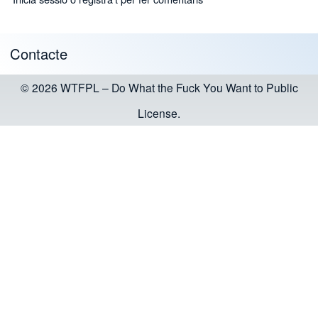
Contacte
Footer menu
© 2026 WTFPL – Do What the Fuck You Want to Public
License.