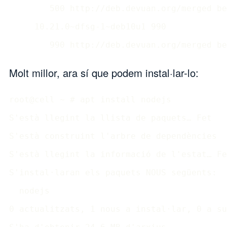
        500 http://deb.devuan.org/merged be
     10.21.0~dfsg-1~deb10u1 990

Molt millor, ara sí que podem instal·lar-lo:
root@cell ~ # apt install nodejs

S'està llegint la llista de paquets… Fet 

S'està construint l'arbre de dependències  
S'està llegint la informació de l'estat… Fe
S'instal·laran els paquets NOUS següents:

  nodejs

0 actualitzats, 1 nous a instal·lar, 0 a su