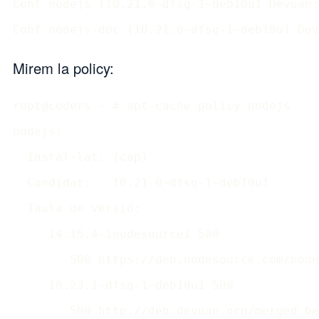
Conf nodejs (10.21.0~dfsg-1~deb10u1 Devuan:
Conf nodejs-doc (10.21.0~dfsg-1~deb10u1 Dev
Mirem la policy:
root@coders ~ # apt-cache policy nodejs

nodejs:

  Instal·lat: (cap)

  Candidat:   10.21.0~dfsg-1~deb10u1

  Taula de versió:

     14.15.4-1nodesource1 500

        500 https://deb.nodesource.com/node
     10.23.1~dfsg-1~deb10u1 500

        500 http://deb.devuan.org/merged be