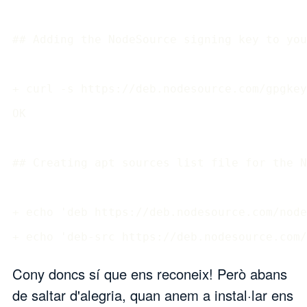
## Adding the NodeSource signing key to you
+ curl -s https://deb.nodesource.com/gpgkey
OK

## Creating apt sources list file for the N
+ echo 'deb https://deb.nodesource.com/node
Cony doncs sí que ens reconeix! Però abans
de saltar d'alegria, quan anem a instal·lar ens