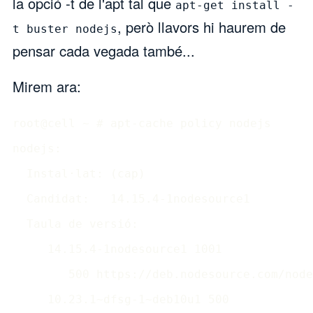
la opció -t de l'apt tal que
apt-get install -
, però llavors hi haurem de
t buster nodejs
pensar cada vegada també...
Mirem ara:
root@cell ~ # apt-cache policy nodejs

nodejs:

  Instal·lat: (cap)

  Candidat:   14.15.4-1nodesource1

  Taula de versió:

     14.15.4-1nodesource1 1001

        500 https://deb.nodesource.com/node
     10.23.1~dfsg-1~deb10u1 500
