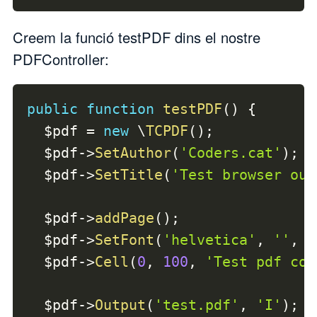
Creem la funció testPDF dins el nostre
PDFController:
public
function
testPDF
(
)
{
$pdf
=
new
\
TCPDF
(
)
;
$pdf
->
SetAuthor
(
'Coders.cat'
)
;
$pdf
->
SetTitle
(
'Test browser out
$pdf
->
addPage
(
)
;
$pdf
->
SetFont
(
'helvetica'
,
''
,
1
$pdf
->
Cell
(
0
,
100
,
'Test pdf con
$pdf
->
Output
(
'test.pdf'
,
'I'
)
;