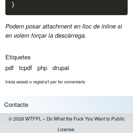
}
Podem posar attachment en lloc de inline si
en volem forçar la descàrrega.
Etiquetes
pdf
tcpdf
php
drupal
Inicia sessió
o
registra't
per fer comentaris
Contacte
Footer menu
© 2026 WTFPL – Do What the Fuck You Want to Public
License.