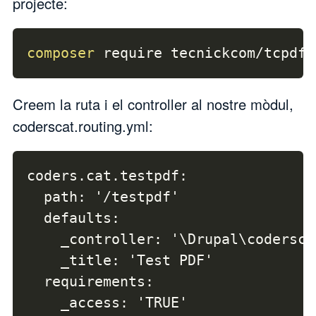
projecte:
composer
 require tecnickcom/tcpdf
Creem la ruta i el controller al nostre mòdul,
coderscat.routing.yml:
coders.cat.testpdf:

  path: '/testpdf'

  defaults:

    _controller: '\Drupal\codersca
    _title: 'Test PDF'

  requirements:

    _access: 'TRUE'