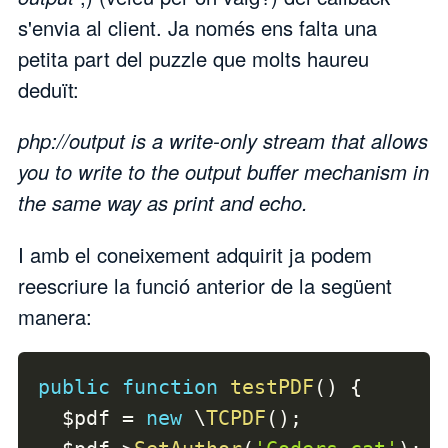
s'envia al client. Ja només ens falta una
petita part del puzzle que molts haureu
deduït:
php://output is a write-only stream that allows
you to write to the output buffer mechanism in
the same way as print and echo.
I amb el coneixement adquirit ja podem
reescriure la funció anterior de la següent
manera:
public
function
testPDF
(
)
{
$pdf
=
new
\
TCPDF
(
)
;