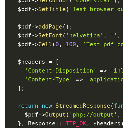
$pdf
->
SetAuthor
(
'Coders.cat'
)
;
$pdf
->
SetTitle
(
'Test browser out
$pdf
->
addPage
(
)
;
$pdf
->
SetFont
(
'helvetica'
,
''
,
1
$pdf
->
Cell
(
0
,
100
,
'Test pdf con
$headers
=
[
'Content-Disposition'
=>
'inli
'Content-Type'
=>
'application
]
;
return
new
StreamedResponse
(
func
$pdf
->
Output
(
'php://output'
,
'
}
,
Response
::
HTTP_OK
,
$headers
)
;