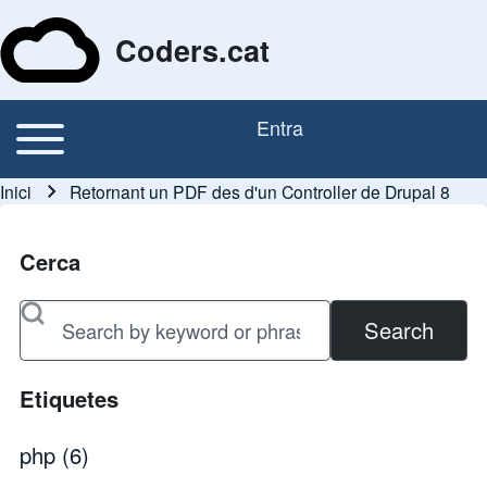
Coders.cat
Toggle main menu
Entra
Navegació principal
Menú del compte d'usu
Inici
Retornant un PDF des d'un Controller de Drupal 8
Fil d'ariadna
Cerca
Search
Etiquetes
php
(6)