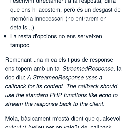
l'escrivim directament a la resposta, diria
que ens hi acostem, però és un desgast de
memòria innecessari (no entrarem en
detalls...)
La resta d'opcions no ens serveixen
tampoc.
Remenant una mica els tipus de response
ens topem amb un tal
StreamedResponse
, la
doc diu:
A StreamedResponse uses a
callback for its content. The callback should
use the standard PHP functions like echo to
stream the response back to the client.
Mola, bàsicament m'està dient que qualsevol
output
;) (veieu per on vaig?) del callback