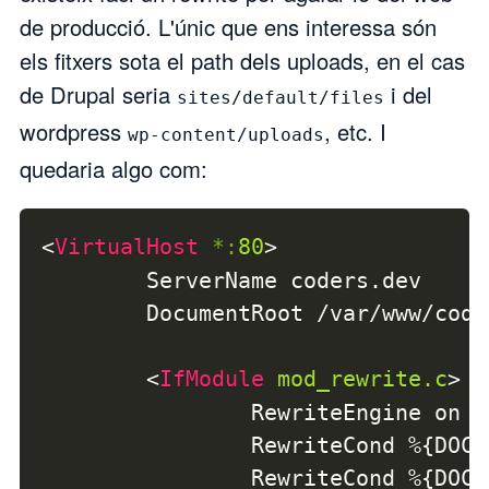
de producció. L'únic que ens interessa són
els fitxers sota el path dels uploads, en el cas
de Drupal seria
i del
sites/default/files
wordpress
, etc. I
wp-content/uploads
quedaria algo com:
<
VirtualHost
*:
80
>
        ServerName coders.dev

        DocumentRoot /var/www/code
<
IfModule
mod_rewrite.c
>
                RewriteEngine on

                RewriteCond %{DOCU
                RewriteCond %{DOCU