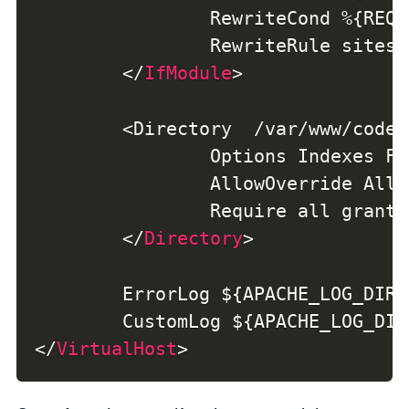
                RewriteCond %{REQU
                RewriteRule sites/
</
IfModule
>
        <Directory  /var/www/coder
                Options Indexes Fo
                AllowOverride All

                Require all granted
</
Directory
>
        ErrorLog ${APACHE_LOG_DIR}
</
VirtualHost
>