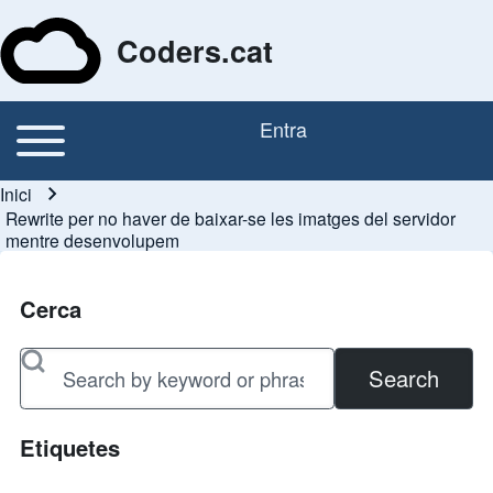
Coders.cat
Toggle main menu
Entra
Navegació principal
Menú del compte d'usu
Inici
Fil d'ariadna
Rewrite per no haver de baixar-se les imatges del servidor
mentre desenvolupem
Cerca
Search
Etiquetes